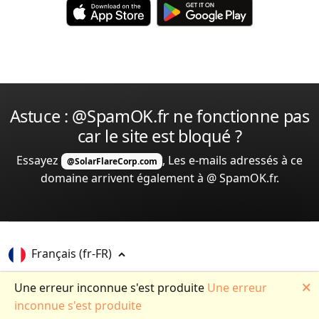
Astuce : @SpamOK.fr ne fonctionne pas
car le site est bloqué ?
Essayez
, Les e-mails adressés à ce
@SolarFlareCorp.com
domaine arrivent également à @ SpamOK.fr.
Français
(fr-FR)
© Copyright 2013-2023 -
v1.0.0.0
-
Report abuse
-
🗙
Une erreur inconnue s'est produite
Une erreur
Anti-spam policy
-
Privacy policy
-
Terms & Conditions
inconnue s'est produite